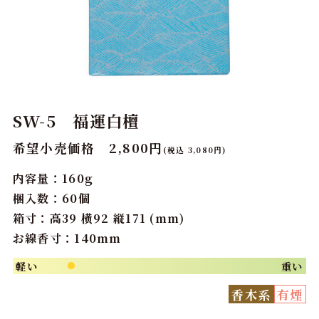
SW-5 福運白檀
希望小売価格 2,800円
(税込 3,080円)
内容量：160g
梱入数：60個
箱寸：高39 横92 縦171 (mm)
お線香寸：140mm
軽い
重い
●
香木系
有煙