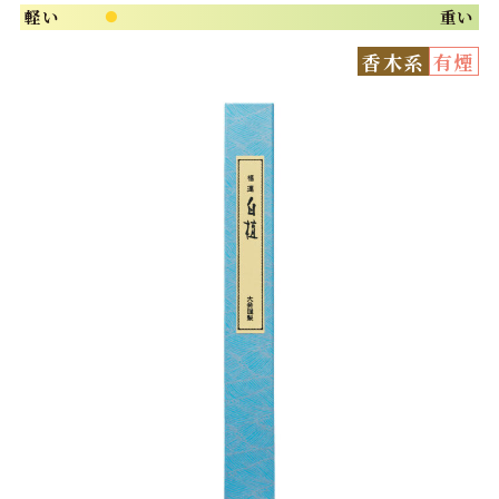
軽い
重い
●
香木系
有煙