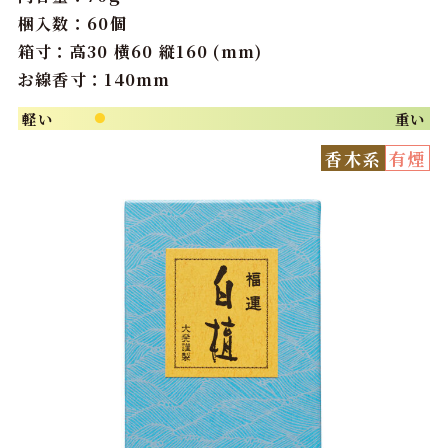
梱入数：60個
箱寸：高30 横60 縦160 (mm)
お線香寸：140mm
軽い
重い
●
香木系
有煙