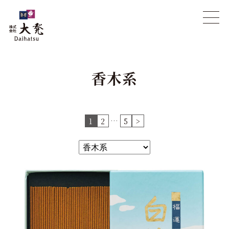
香木系
…
1
2
5
>