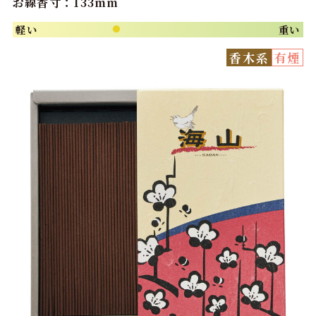
お線香寸：133mm
軽い
重い
●
香木系
有煙