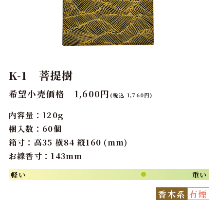
K-1 菩提樹
希望小売価格 1,600円
(税込 1,760円)
内容量：120g
梱入数：60個
箱寸：高35 横84 縦160 (mm)
お線香寸：143mm
軽い
重い
●
香木系
有煙