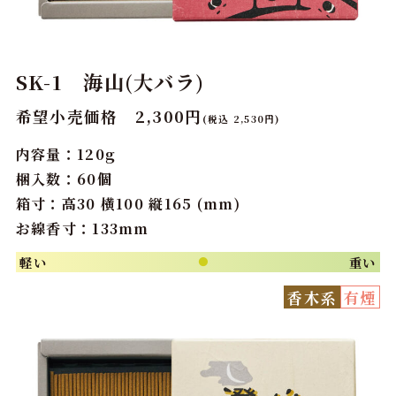
SK-1 海山(大バラ)
希望小売価格 2,300円
(税込 2,530円)
内容量：120g
梱入数：60個
箱寸：高30 横100 縦165 (mm)
お線香寸：133mm
軽い
重い
●
香木系
有煙