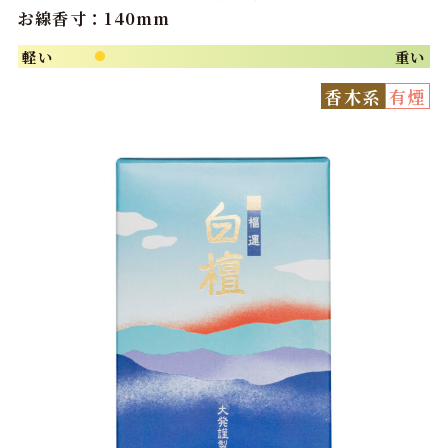
お線香寸：140mm
軽い
重い
●
香木系
有煙