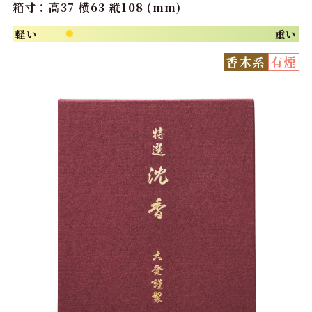
箱寸：高37 横63 縦108 (mm)
軽い
重い
●
香木系
有煙