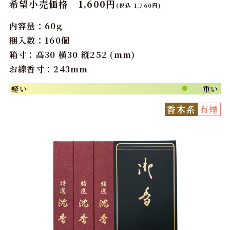
希望小売価格 1,600円
(税込 1,760円)
内容量：60g
梱入数：160個
箱寸：高30 横30 縦252 (mm)
お線香寸：243mm
軽い
重い
●
香木系
有煙