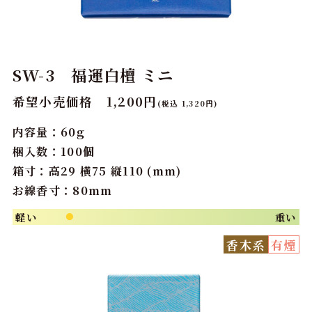
SW-3 福運白檀 ミニ
希望小売価格 1,200円
(税込 1,320円)
内容量：60g
梱入数：100個
箱寸：高29 横75 縦110 (mm)
お線香寸：80mm
軽い
重い
●
香木系
有煙