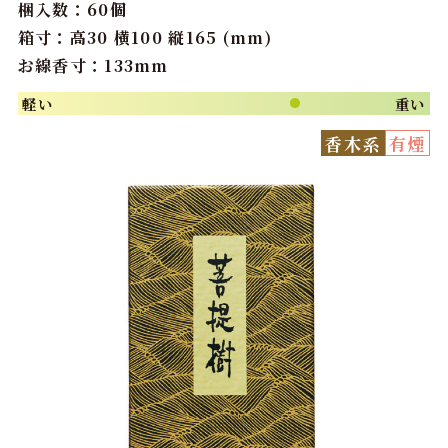
梱入数：60個
箱寸：高30 横100 縦165 (mm)
お線香寸：133mm
軽い
重い
●
香木系
有煙