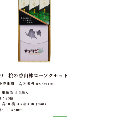
-9 桧の香山林ローソクセット
小売価格 2,000円
(税込 2,200円)
：紙箱 短寸 3箱入
数：25個
高30 横138 縦308 (mm)
香寸：133mm