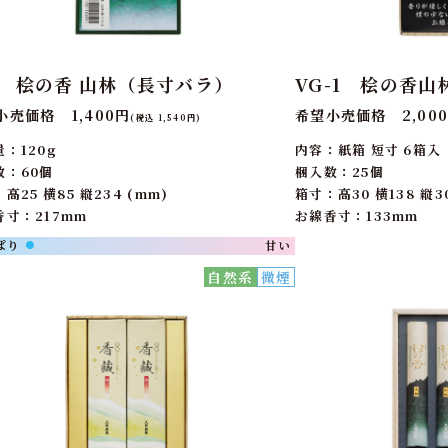
7 桧の香 山林（長寸バラ）
VG-1 桧の香山
小売価格 1,400円
希望小売価格 2,00
(税込 1,540円)
：120g
内容：紙箱 短寸 6箱入
数：60個
梱入数：25個
高25 横85 縦234 (mm)
箱寸：高30 横138 縦30
香寸：217mm
お線香寸：133mm
ぱり
甘い
●
自然系
微煙