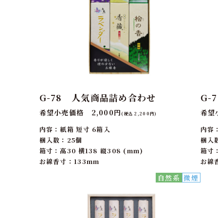
G-78 人気商品詰め合わせ
G-
希望小売価格 2,000円
希望
(税込 2,200円)
内容：紙箱 短寸 6箱入
内容
梱入数：25個
梱入
箱寸：高30 横138 縦308 (mm)
箱寸：
お線香寸：133mm
お線
自然系
微煙