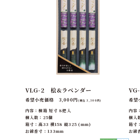
VLG-2 桧&ラベンダー
VG
希望小売価格 3,000円
希望
(税込 3,300円)
内容：桐箱 短寸 8把入
内容
梱入数：25個
梱入
箱寸：高33 横158 縦325 (mm)
箱寸：
お線香寸：133mm
お線