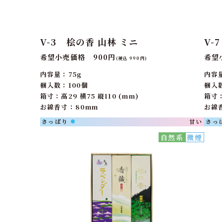
V-3 桧の香 山林 ミニ
V-
希望小売価格 900円
希望
(税込 990円)
内容量：75g
内容量
梱入数：100個
梱入
箱寸：高29 横75 縦110 (mm)
箱寸：
お線香寸：80mm
お線
さっぱり
甘い
さっ
●
自然系
微煙