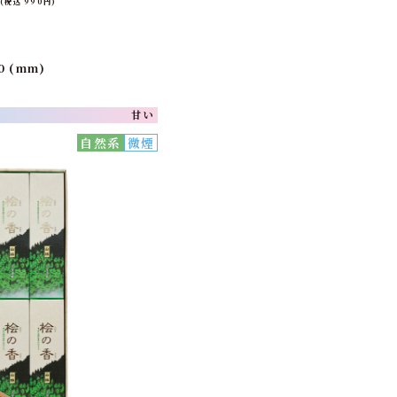
(税込 990円)
0 (mm)
甘い
自然系
微煙