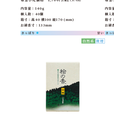
(税込 1,870円)
内容量：140g
内容
梱入数：40個
梱入
箱寸：高40 横100 縦170 (mm)
箱寸：
お線香寸：133mm
お線
さっぱり
甘い
さっ
●
自然系
微煙