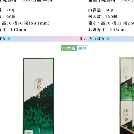
(税込 990円)
量：70g
内容量：60g
数：60個
梱入数：160個
高30 横70 縦168 (mm)
箱寸：高30 横33 縦26
香寸：143mm
お線香寸：243mm
ぱり
甘い
さっぱり
●
●
自然系
微煙