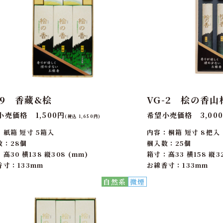
79 香藏&桧
VG-2 桧の香山
小売価格 1,500円
希望小売価格 3,00
(税込 1,650円)
：紙箱 短寸 5箱入
内容：桐箱 短寸 8把入
数：28個
梱入数：25個
高30 横138 縦308 (mm)
箱寸：高33 横158 縦32
香寸：133mm
お線香寸：133mm
自然系
微煙