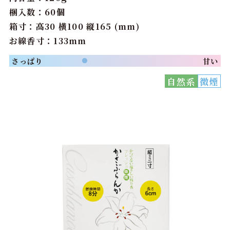
梱入数：60個
箱寸：高30 横100 縦165 (mm)
お線香寸：133mm
さっぱり
甘い
●
自然系
微煙